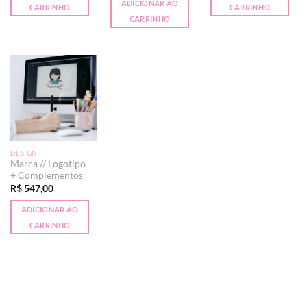
ADICIONAR AO
CARRINHO
CARRINHO
CARRINHO
DESIGN
Marca // Logotipo
+ Complementos
R$
547,00
ADICIONAR AO
CARRINHO
PayPal
Visa
MasterCard
Elo