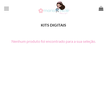
Skip
to
content
KITS DIGITAIS
Nenhum produto foi encontrado para a sua seleção.
PayPal
Visa
MasterCard
Elo
Copyright 2008-2017 2026 ©
Equipe Maria Chiclé Design