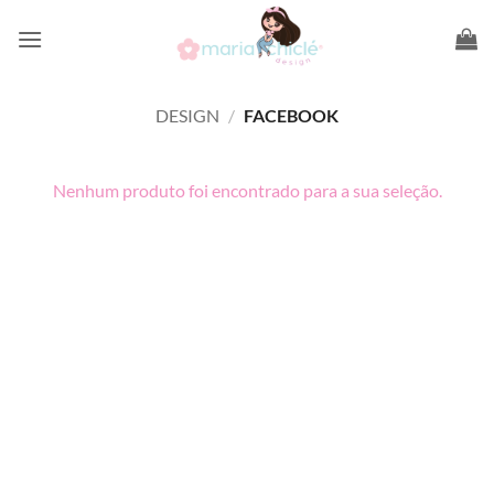
Skip
to
content
DESIGN
/
FACEBOOK
Nenhum produto foi encontrado para a sua seleção.
PayPal
Visa
MasterCard
Elo
Copyright 2008-2017 2026 ©
Equipe Maria Chiclé Design